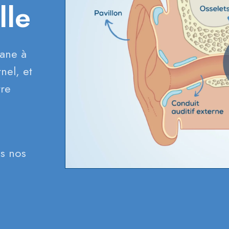
lle
gane à
nel, et
tre
is nos