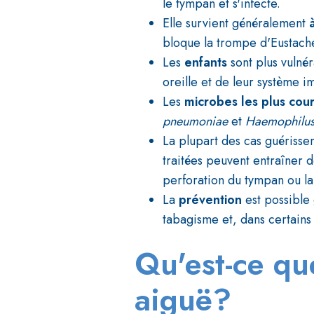
le tympan et s'infecte.
Elle survient généralement
bloque la trompe d'Eustache,
Les
enfants
sont plus vulné
oreille et de leur système
Les
microbes les plus cou
pneumoniae
et
Haemophilus
La plupart des cas guérisse
traitées peuvent entraîner 
perforation du tympan ou la
La
prévention
est possible 
tabagisme et, dans certains 
Qu'est-ce qu
aiguë?