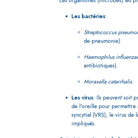
Les organismes (microbes) les pl
Les bactéries
:
Streptococcus pneumo
de pneumonie).
Haemophilus influenza
antibiotiques).
Moraxella catarrhalis
.
Les
virus
: Ils peuvent soit 
de l'oreille pour permettre
syncytial (VRS), le virus de 
impliqués.