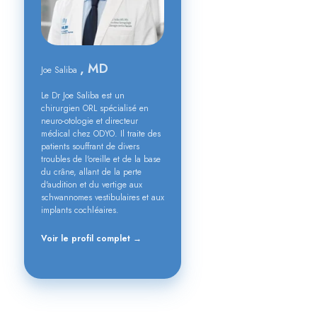
, MD
Joe Saliba
Le Dr Joe Saliba est un
chirurgien ORL spécialisé en
neuro-otologie et directeur
médical chez ODYO. Il traite des
patients souffrant de divers
troubles de l'oreille et de la base
du crâne, allant de la perte
d'audition et du vertige aux
schwannomes vestibulaires et aux
implants cochléaires.
Voir le profil complet →