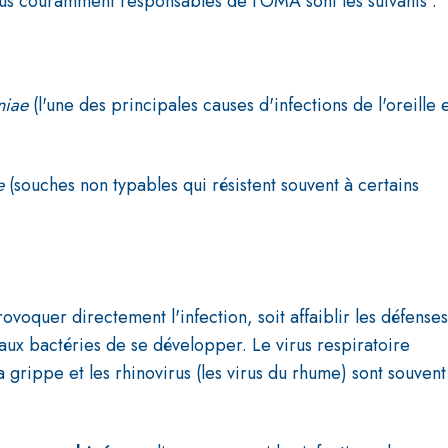
us couramment responsables de l'OMA sont les suivants :
niae
(l'une des principales causes d'infections de l'oreille 
e
(souches non typables qui résistent souvent à certains
provoquer directement l'infection, soit affaiblir les défenses
 aux bactéries de se développer. Le virus respiratoire
la grippe et les rhinovirus (les virus du rhume) sont souvent